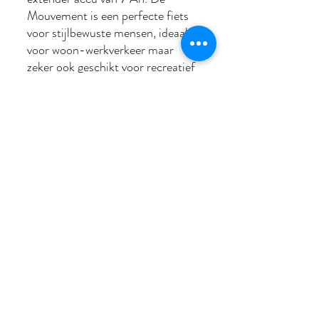
Mouvement is een perfecte fiets
voor stijlbewuste mensen, ideaal
voor woon-werkverkeer maar
zeker ook geschikt voor recreatief
gebruik. De ketting is keurig
opgesloten in de chainglider
kettingkast. Er is een Bafang Go
app beschikbaar voor Android en
iPhone, waarmee je via Bluetooth
contact met het display maakt. Je
kunt op deze ebike ook zonder
trapondersteuning gewoon
fietsen, de automaat zal nog
steeds vanzelf overschakelen bij
het omslagpunt.