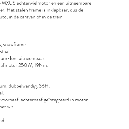
ille MXUS achterwielmotor en een uitneembare
r. Het stalen frame is inklapbaar, dus de
uto, in de caravan of in de trein.
buis, vouwframe.
 staal.
ithium-Ion, uitneembaar.
ernaafmotor 250W, 19Nm.
minium, dubbelwandig, 36H.
al.
oer voornaaf, achternaaf geïntegreerd in motor.
 met wit.
.
md.