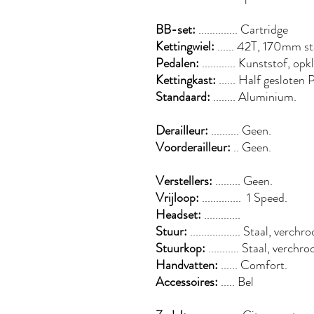
BB-set:
.............. Cartridge
Kettingwiel:
...... 42T, 170mm st
Pedalen:
............ Kunststof, o
Kettingkast:
...... Half geslote
Standaard:
........ Aluminium.
Derailleur:
.......... Geen.
Voorderailleur:
.. Geen.
Verstellers:
......... Geen.
Vrijloop:
.............. 1 Speed.
Headset:
.............
Stuur:
.................. Staal, verch
Stuurkop:
........... Staal, verchr
Handvatten:
...... Comfort.
Accessoires:
..... Bel