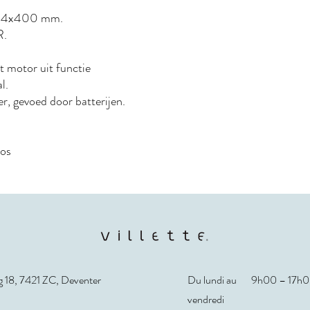
t 25.4x400 mm.
R.
t motor uit functie
al.
ter, gevoed door batterijen.
oos
 18, 7421 ZC, Deventer
Du lundi au
9h00 – 17h
vendredi