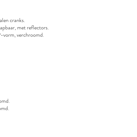
alen cranks.
pklapbaar, met reflectors.
n P-vorm, verchroomd.
roomd.
oomd.