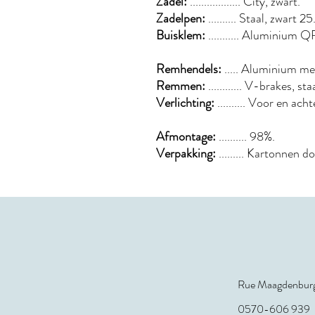
Zadel:
.................. City, zwart.
Zadelpen:
.......... Staal, zwar
Buisklem:
........... Aluminium Q
Remhendels:
..... Aluminium me
Remmen:
............ V-brakes, sta
Verlichting:
.......... Voor en ach
Afmontage:
.......... 98%.
Verpakking:
......... Kartonnen d
Rue Maagdenburg
0570-606 939