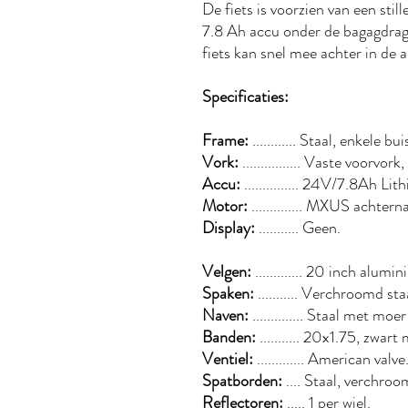
De fiets is voorzien van een st
7.8 Ah accu onder de bagagdrage
fiets kan snel mee achter in de a
Specificaties:
Frame:
............ Staal, enkele 
Vork:
................ Vaste voorvork,
Accu:
............... 24V/7.8Ah L
Motor:
.............. MXUS acht
Display:
........... Geen.
Velgen:
............. 20 inch alu
Spaken:
........... Verchroomd sta
Naven:
.............. Staal met m
Banden:
........... 20x1.75, zwart
Ventiel:
............. American valve
Spatborden:
.... Staal, verchroo
Reflectoren:
..... 1 per wiel.