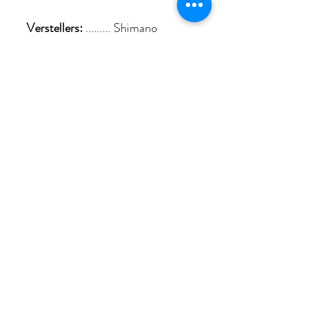
Verstellers:
......... Shimano
Revoshift 7 speed.
Vrijloop:
.............. Shimano
TZ500 7V 14-28T
Headset:
.............
Stuur:
.................. Aluminium,
zwart.
Stuurkop:
........... Verstelbaar,
aluminium, zwart.
Handvatten:
...... Zwart.
Accessoires:
..... Bel
Zadel:
.................. City, zwart.
Zadelpen:
.......... Aluminium, zwart
27.2x300 mm.
Buisklem:
........... Aluminium QR.