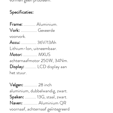
vormen geen probleem.
Specificaties:
Frame:
............ Aluminium.
Vork:
................ Geveerde
voorvork.
Accu:
............... 36V/13Ah
Lithium-Ion, uitneembaar.
Motor:
.............. MXUS
achternaafmotor 250W, 34Nm.
Display:
........... LCD display aan
het stuur.
Velgen:
............. 28 inch
aluminium, dubbelwandig, zwart.
Spaken:
........... 13G, staal, zwart.
Naven:
.............. Aluminium QR
voornaaf, achternaaf geïntegreerd