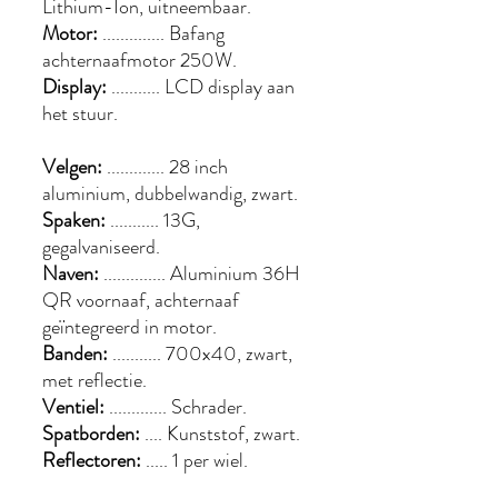
Lithium-Ion, uitneembaar.
Motor:
.............. Bafang
achternaafmotor 250W.
Display:
........... LCD display aan
het stuur.
Velgen:
............. 28 inch
aluminium, dubbelwandig, zwart.
Spaken:
........... 13G,
gegalvaniseerd.
Naven:
.............. Aluminium 36H
QR voornaaf, achternaaf
geïntegreerd in motor.
Banden:
........... 700x40, zwart,
met reflectie.
Ventiel:
............. Schrader.
Spatborden:
.... Kunststof, zwart.
Reflectoren:
..... 1 per wiel.