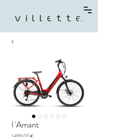
l 'Amant
Prix
1 499,00 €