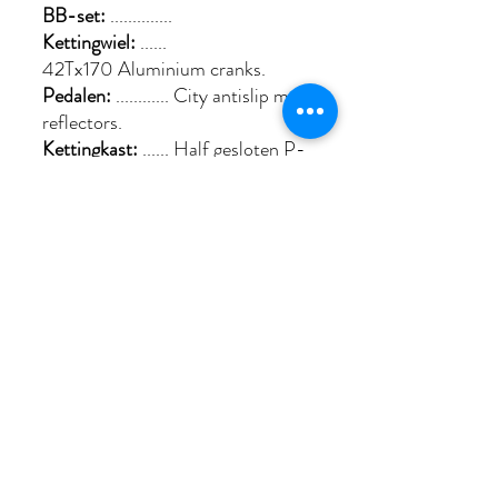
BB-set:
..............
Kettingwiel:
......
42Tx170 Aluminium cranks.
Pedalen:
............ City antislip met
reflectors.
Kettingkast:
...... Half gesloten P-
vorm, kunststof, zwart.
Standaard:
........ Ursus King,
verstelbaar.
Derailleur:
.......... Microshift RD-
M26L.
Voorderailleur:
.. Geen.
Verstellers:
......... Shimano
Revoshift 7 speed.
Vrijloop:
.............. 7 speed index.
Headset:
............. .
Stuur:
.................. Aluminium,