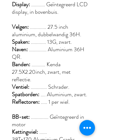
Display:
........... Geïntegreerd LCD
display, in bovenbuis.
Velgen:
............. 27.5 inch
aluminium, dubbelwandig 36H.
Spaken:
............ 13G, zwart.
Naven:
.............. Aluminium 36H
QR.
Banden:
........... Kenda
27.5X2.20inch, zwart, met
reflectie.
Ventiel:
............. Schrader.
Spatborden:
.... Aluminium, zwart.
Reflectoren:
..... 1 per wiel.
BB-set:
.............. Geïntegreerd in
motor
Kettingwiel:
......
38Tx170 Aluminium Cranks.