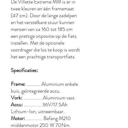
De Villette Extreme MM is er in
twee kleuren en één framemaat
(47 cm). Door de lange zadelpen
en het verstelbare stuur kunnen
mensen van ca 160 tot 185 cm
een prettige zitpositie op de fiets
instellen. Met de optionele
voordrager die los te koop is wordt
het een prachtige transportfiets.
Specificaties:
Frame:
............ Aluminium enkele
buis, geïntegreerde accu.
Vork:
................ Aluminium vast.
Accu:
............... 36V/17.5Ah
Lithium-Ion, uitneembaar.
Motor:
.............. Bafang M210
middenmotor 250 W 70Nm.