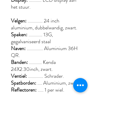
Display:
........... LCD display aan
het stuur.
Velgen:
............. 24 inch
aluminium, dubbelwandig, zwart.
Spaken:
............ 13G,
gegalvaniseerd staal
Naven:
.............. Aluminium 36H
QR.
Banden:
........... Kenda
24X2.30inch, zwart.
Ventiel:
............. Schrader.
Spatborden:
.... Aluminium, zwart.
Reflectoren:
..... 1 per wiel.
BB-set:
.............. Geïntegreerd in
motor
Kettingwiel:
......
40Tx170 Aluminium cranks.