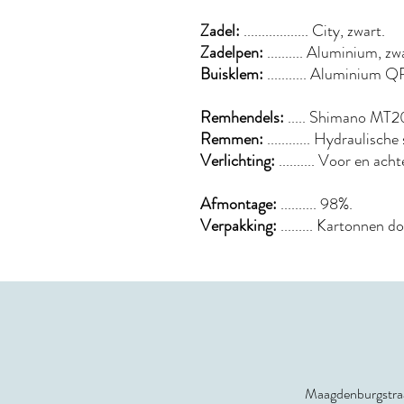
Zadel:
.................. City, zwart.
Zadelpen:
.......... Aluminium,
Buisklem:
........... Aluminium Q
Remhendels:
..... Shimano MT
Remmen:
............ Hydrauli
Verlichting:
.......... Voor en ac
Afmontage:
.......... 98%.
Verpakking:
......... Kartonnen d
Maagdenburgstraa