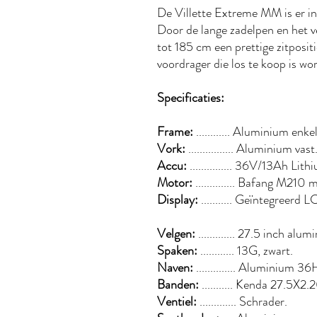
De Villette Extreme MM is er i
Door de lange zadelpen en het 
tot 185 cm een prettige zitpositi
voordrager die los te koop is wo
Specificaties:
Frame:
............ Aluminium enk
Vork:
................ Aluminium vast
Accu:
............... 36V/13Ah Li
Motor:
.............. Bafang M
Display:
........... Geïntegreerd 
Velgen:
............. 27.5 inch a
Spaken:
............ 13G, zwart.
Naven:
.............. Aluminium 
Banden:
........... Kenda 27.5X2.
Ventiel:
............. Schrader.