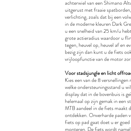
achterwiel van een Shimano Altu
uitgerust met fraaie spatborden
verlichting, zoals dat bij een vol
in de moderne kleuren Dark Gre
u een snelheid van 25 km/u hebt
grote actieradius waardoor u fl
tegen, heuvel op, heuvel af en e
bezig zijn dan kunt u de fiets 
vrijloopfunctie van de motor zor
Voor stadsjungle en licht offro
Kies een van de 8 versnellingen 
welke ondersteuningsstand u wil
display dat in de bovenbuis is g
helemaal op zijn gemak in een st
MTB aandeel in de fiets maakt da
ontdekken. Onverharde paden v
fiets op pad gaat doet u er goed
monteren. De fiets wordt nameli