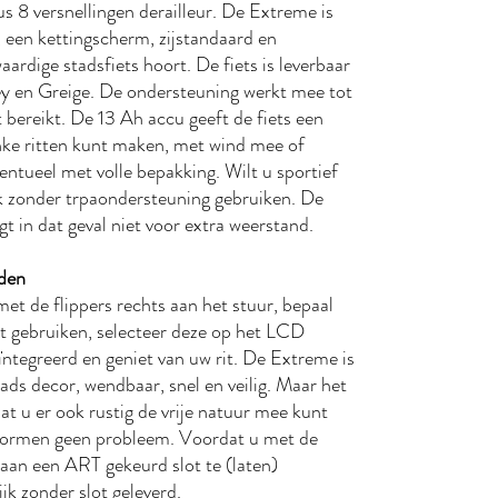
s 8 versnellingen derailleur. De Extreme is
, een kettingscherm, zijstandaard en
waardige stadsfiets hoort. De fiets is leverbaar
y en Greige. De ondersteuning werkt mee tot
 bereikt. De 13 Ah accu geeft de fiets een
inke ritten kunt maken, met wind mee of
ventueel met volle bepakking. Wilt u sportief
ook zonder trpaondersteuning gebruiken. De
gt in dat geval niet voor extra weerstand.
aden
met de flippers rechts aan het stuur, bepaal
t gebruiken, selecteer deze op het LCD
eïntegreerd en geniet van uw rit. De Extreme is
ads decor, wendbaar, snel en veilig. Maar het
t u er ook rustig de vrije natuur mee kunt
ormen geen probleem. Voordat u met de
 aan een ART gekeurd slot te (laten)
jk zonder slot geleverd.