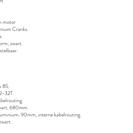
rt.
d in motor
minium Cranks.
k.
vorm, zwart.
rstelbaar.
.
s 8S.
 12-32T.
kabelrouting.
, zwart, 680mm.
r, aluminium, 90mm, interne kabelrouting.
zwart.