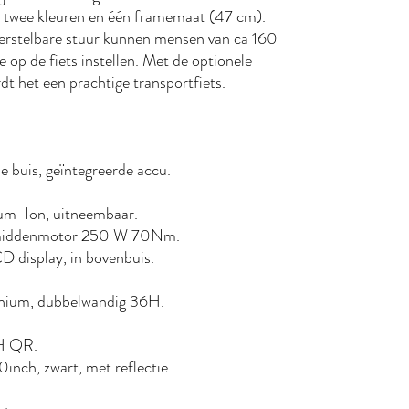
n twee kleuren en één framemaat (47 cm).
verstelbare stuur kunnen mensen van ca 160
e op de fiets instellen. Met de optionele
rdt het een prachtige transportfiets.
ele buis, geïntegreerde accu.
.
thium-Ion, uitneembaar.
210 middenmotor 250 W 70Nm.
LCD display, in bovenbuis.
luminium, dubbelwandig 36H.
36H QR.
20inch, zwart, met reflectie.