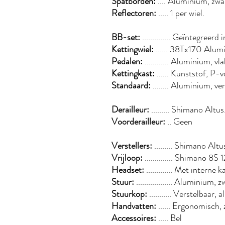
Spatborden:
.... Aluminium, zwa
Reflectoren:
..... 1 per wiel.
BB-set:
.............. Geïntegreer
Kettingwiel:
...... 38Tx170 Alu
Pedalen:
............ Aluminium, vla
Kettingkast:
...... Kunststof, P-
Standaard:
........ Aluminium, ve
Derailleur:
......... Shimano Altus
Voorderailleur:
.. Geen
Verstellers:
......... Shimano Altu
Vrijloop:
.............. Shimano 8S
Headset:
............. Met interne 
Stuur:
.................. Aluminium
Stuurkop:
........... Verstelbaa
Handvatten:
...... Ergonomisch, 
Accessoires:
..... Bel