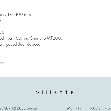
 zwart 31.6x300 mm.
R.
200
sche schijven 160mm, Shimano MT200.
hter, gevoed door de accu.
oos
t 18, 7421 ZC, Deventer
Mon - Fri
9:00 am – 5