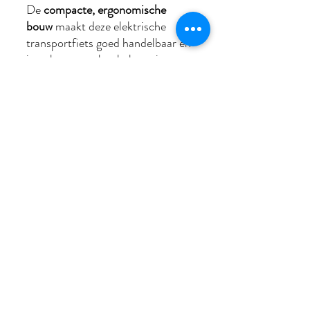
De
compacte, ergonomische
bouw
maakt deze elektrische
transportfiets goed handelbaar en
inzetbaar voor het hele gezin.
Geschikt voor klein vrachtvervoer,
boodschappen, vrije tijd, school en
werk. De achterdrager is aangelast
aan het lage instapframe,
waardoor je er tot 50 kilo last op
kunt vervoeren. Op het voorrek
mag 15 kilo mee. Door de prima
verstelbaarheid van zadel en stuur
vinden mensen van 160 tot 180
cm zeker een fijne zitpositie op de
Villette Citadin Plus.