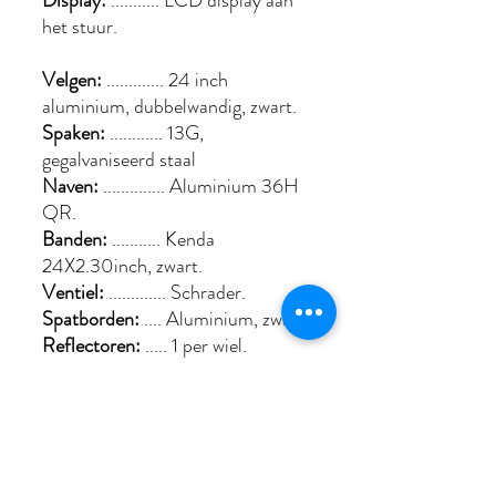
Display:
........... LCD display aan
het stuur.
Velgen:
............. 24 inch
aluminium, dubbelwandig, zwart.
Spaken:
............ 13G,
gegalvaniseerd staal
Naven:
.............. Aluminium 36H
QR.
Banden:
........... Kenda
24X2.30inch, zwart.
Ventiel:
............. Schrader.
Spatborden:
.... Aluminium, zwart.
Reflectoren:
..... 1 per wiel.
BB-set:
.............. Geïntegreerd in
motor
Kettingwiel:
......
40Tx170 Aluminium cranks.